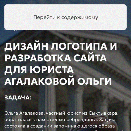
Симферополь
Меню
Перейти к содержимому
Главная
Кейсы
Разработка
Логотип и
сайт для юриста
ДИЗАЙН ЛОГОТИПА И
РАЗРАБОТКА САЙТА
ДЛЯ ЮРИСТА
АГАЛАКОВОЙ ОЛЬГИ
ЗАДАЧА:
Ольга Агалакова, частный юрист из Сыктывкара,
обратилась к нам с целью ребрендинга. Задача
состояла в создании запоминающегося образа