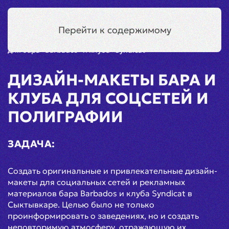
Сыктывкар
Меню
Перейти к содержимому
Главная
Кейсы
Дизайн
Дизайн-макеты
для бара «Barbados» и клуба «Syndicat»
ДИЗАЙН-МАКЕТЫ БАРА И
КЛУБА ДЛЯ СОЦСЕТЕЙ И
ПОЛИГРАФИИ
ЗАДАЧА:
Создать оригинальные и привлекательные дизайн-
макеты для социальных сетей и рекламных
материалов бара Barbados и клуба Syndicat в
Сыктывкаре. Целью было не только
проинформировать о заведениях, но и создать
неповторимую атмосферу, отражающую их