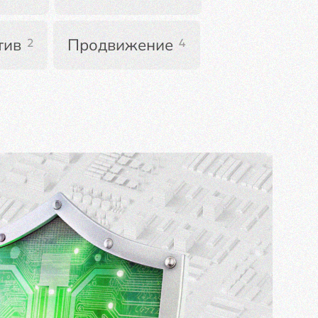
тив
Продвижение
2
4