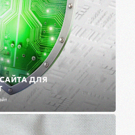
 САЙТА ДЛЯ
Т
айт