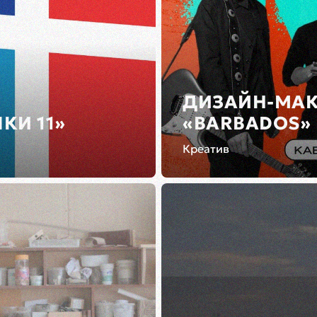
ДИЗАЙН-МАК
КИ 11»
«BARBADOS» 
Креатив