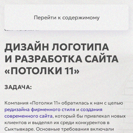
Краснодар
Меню
Перейти к содержимому
Главная
Кейсы
Разработка
Логотип и
сайт «Потолки 11»
ДИЗАЙН ЛОГОТИПА
И РАЗРАБОТКА САЙТА
«ПОТОЛКИ 11»
ЗАДАЧА:
Компания «Потолки 11» обратилась к нам с целью
редизайна фирменного стиля
и
создания
современного сайта
, который бы привлекал новых
клиентов и выделял их среди конкурентов в
Сыктывкаре. Основные требования включали