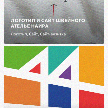
ЛОГОТИП И САЙТ ШВЕЙНОГО
АТЕЛЬЕ НАИРА
Логотип, Сайт, Сайт-визитка