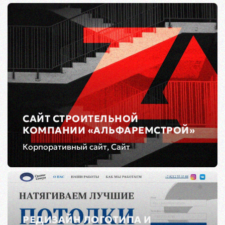
САЙТ СТРОИТЕЛЬНОЙ
КОМПАНИИ «АЛЬФАРЕМСТРОЙ»
Корпоративный сайт, Сайт
РЕДИЗАЙН ЛОГОТИПА И