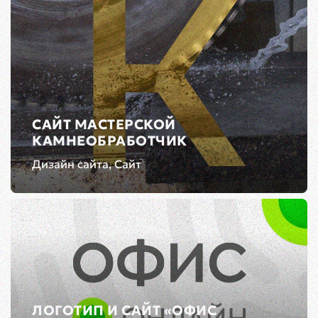
САЙТ МАСТЕРСКОЙ
КАМНЕОБРАБОТЧИК
Дизайн сайта, Сайт
ЛОГОТИП И САЙТ «ОФИС