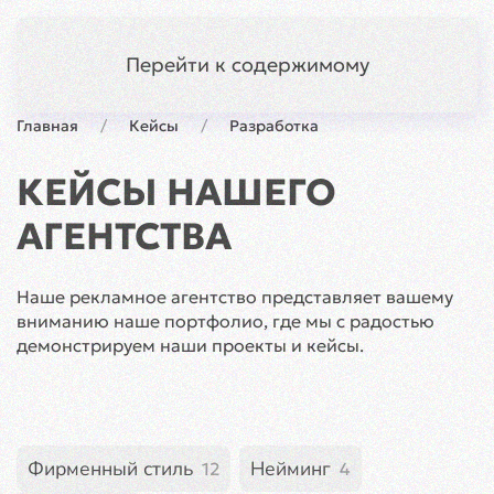
Краснодар
Меню
Перейти к содержимому
Главная
Кейсы
Разработка
КЕЙСЫ НАШЕГО
АГЕНТСТВА
Наше рекламное агентство представляет вашему
вниманию наше портфолио, где мы с радостью
демонстрируем наши проекты и кейсы.
Фирменный стиль
Нейминг
12
4