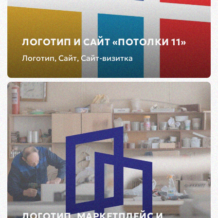
ЛОГОТИП И САЙТ «ПОТОЛКИ 11»
Логотип, Сайт, Сайт-визитка
ЛОГОТИП, МАРКЕТПЛЕЙС И