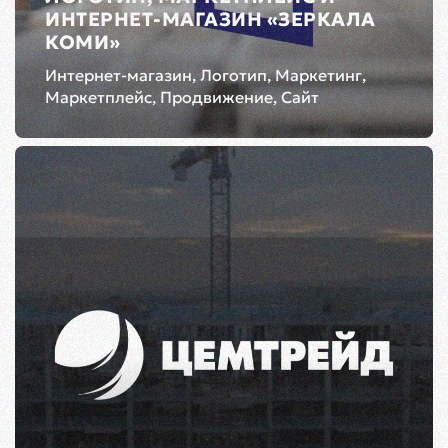
ИНТЕРНЕТ-МАГАЗИН «ЗЕРКАЛА
КОМИ»
Интернет-магазин, Логотип, Маркетинг,
Маркетплейс, Продвижение, Сайт