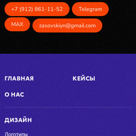
+7 (912) 861-11-52
Telegram
MAX
zasovskiyn@gmail.com
ГЛАВНАЯ
КЕЙСЫ
О НАС
ДИЗАЙН
Логотипы