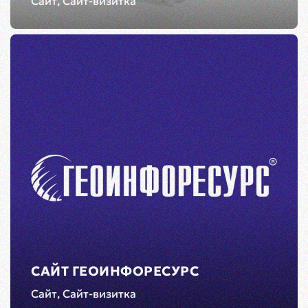
Сайт, Сайт-визитка
САЙТ ГЕОИНФОРЕСУРС
Сайт, Сайт-визитка