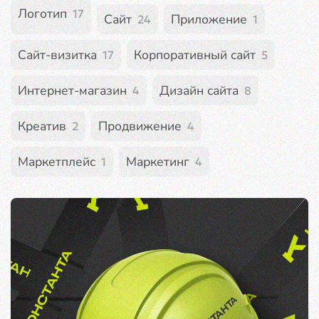
Логотип
17
Сайт
Приложение
24
1
Сайт-визитка
Корпоративный сайт
17
5
Интернет-магазин
Дизайн сайта
4
8
Креатив
Продвижение
2
4
Маркетплейс
Маркетинг
1
4