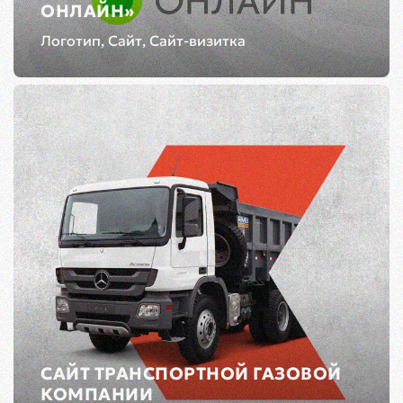
ОНЛАЙН»
Логотип, Сайт, Сайт-визитка
САЙТ ТРАНСПОРТНОЙ ГАЗОВОЙ
КОМПАНИИ