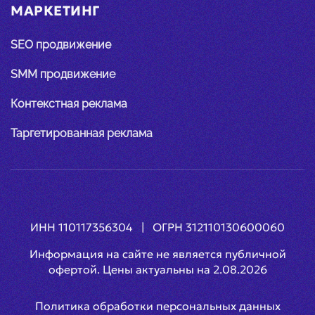
МАРКЕТИНГ
SEO продвижение
SMM продвижение
Контекстная реклама
Таргетированная реклама
ИНН 110117356304 | ОГРН 312110130600060
Информация на сайте не является публичной
офертой. Цены актуальны на
2.08.2026
Политика обработки персональных данных