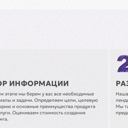
ОР ИНФОРМАЦИИ
РА
ом этапе мы берем у вас все необходимые
Наша
иалы и задачи. Определяем цели, целевую
ленд
орию и основные преимущества продукта
Мы т
слуги. Оцениваем стоимость создания
пред
нга.