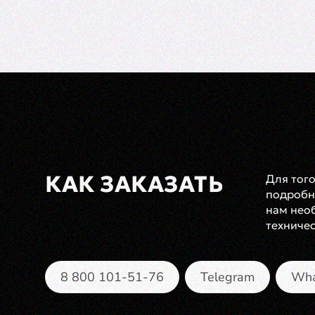
КАК ЗАКАЗАТЬ
Для тог
подробна
нам нео
техничес
8 800 101-51-76
Telegram
Wha