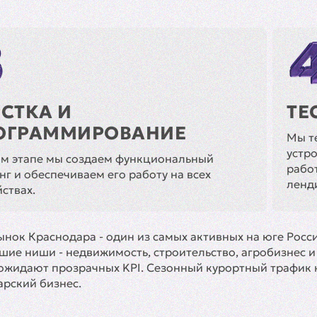
РСТКА И
ТЕ
ОГРАММИРОВАНИЕ
Мы те
устро
ом этапе мы создаем функциональный
рабо
нг и обеспечиваем его работу на всех
ленд
ствах.
рынок Краснодара - один из самых активных на юге Росс
ие ниши - недвижимость, строительство, агробизнес и
и ожидают прозрачных KPI. Сезонный курортный трафик
арский бизнес.