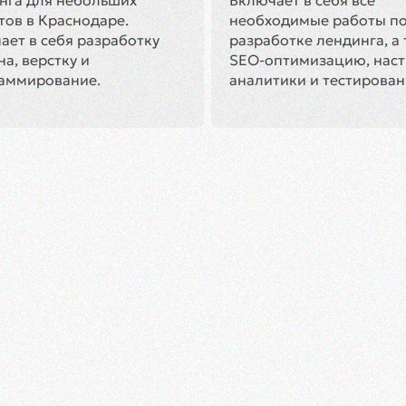
нга для небольших
Включает в себя все
тов в Краснодаре.
необходимые работы п
ает в себя разработку
разработке лендинга, а
а, верстку и
SEO-оптимизацию, наст
аммирование.
аналитики и тестирован