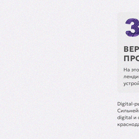
ВЕ
ПР
На эт
ленди
устрой
Digital-
Сильнейш
digital 
краснод