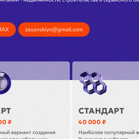
MAX
zasovskiyn@gmail.com
АРТ
СТАНДАРТ
00 ₽
40 000 ₽
ный вариант создания
Наиболее популярный в