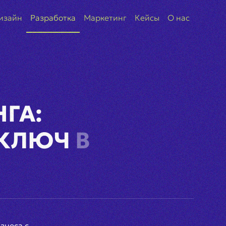
изайн
Разработка
Маркетинг
Кейсы
О нас
ГА:
 КЛЮЧ
В
знеса с