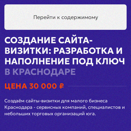
Краснодар
Меню
Перейти к содержимому
Главная
Разработка
Сайт-визитка
СОЗДАНИЕ САЙТА-
ВИЗИТКИ: РАЗРАБОТКА И
НАПОЛНЕНИЕ ПОД КЛЮЧ
В КРАСНОДАРЕ
ЦЕНА 30 000 ₽
Создаём сайты-визитки для малого бизнеса
+7 (912) 861-11-52
Telegram
Краснодара - сервисных компаний, специалистов и
небольших торговых организаций юга.
MAX
zasovskiyn@gmail.com