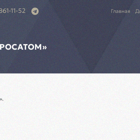
861-11-52
Главная
Д
«РОСАТОМ»
».