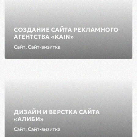
СОЗДАНИЕ САЙТА РЕКЛАМНОГО
АГЕНТСТВА «KAIN»
Сайт, Сайт-визитка
ДИЗАЙН И ВЕРСТКА САЙТА
«АЛИБИ»
Сайт, Сайт-визитка