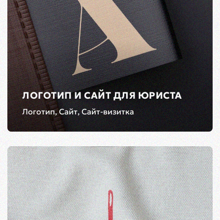
ЛОГОТИП И САЙТ ДЛЯ ЮРИСТА
Логотип, Сайт, Сайт-визитка