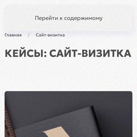
Сыктывкар
Меню
Перейти к содержимому
Главная
Сайт-визитка
КЕЙСЫ: САЙТ-ВИЗИТКА