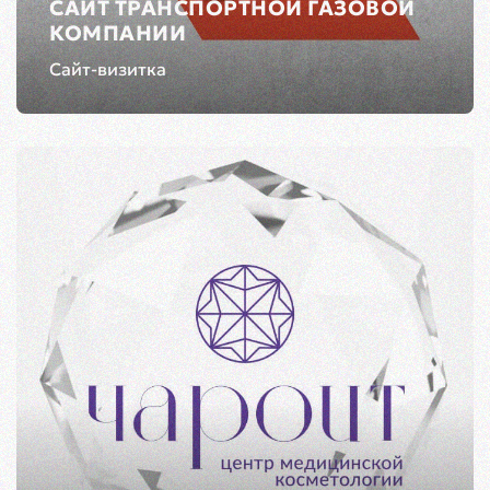
САЙТ ТРАНСПОРТНОЙ ГАЗОВОЙ
КОМПАНИИ
Сайт-визитка