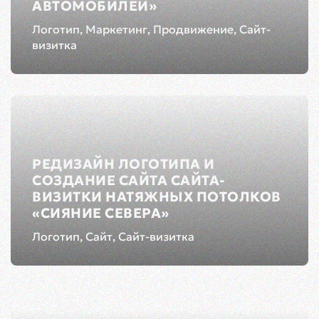
АВТОМОБИЛЕЙ»
Логотип, Маркетинг, Продвижение, Сайт-
визитка
РЕДИЗАЙН ЛОГОТИПА И
СОЗДАНИЕ САЙТА САЙТА-
ВИЗИТКИ НАТЯЖНЫХ ПОТОЛКОВ
«СИЯНИЕ СЕВЕРА»
Логотип, Сайт, Сайт-визитка