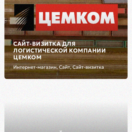
САЙТ-ВИЗИТКА ДЛЯ
ЛОГИСТИЧЕСКОЙ КОМПАНИИ
ЦЕМКОМ
Интернет-магазин, Сайт, Сайт-визитка