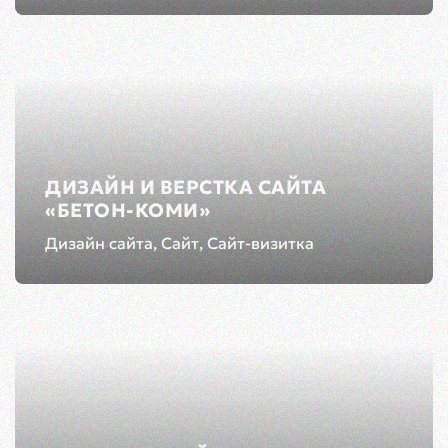
ДИЗАЙН И ВЕРСТКА САЙТА
«БЕТОН-КОМИ»
Дизайн сайта, Сайт, Сайт-визитка