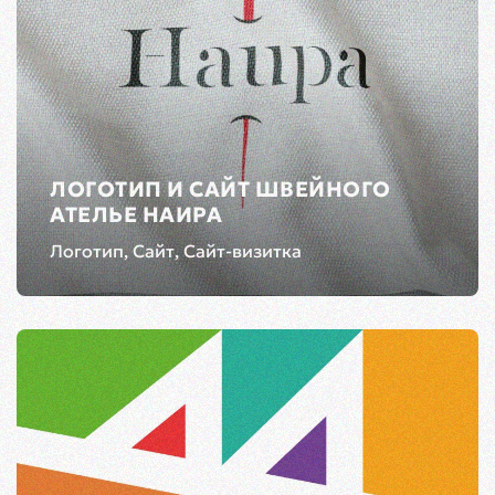
ЛОГОТИП И САЙТ ШВЕЙНОГО
АТЕЛЬЕ НАИРА
Логотип, Сайт, Сайт-визитка